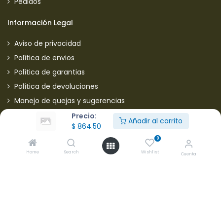
Pedidos
Información Legal
Aviso de privacidad
Política de envios
Política de garantias
Política de devoluciones
Manejo de quejas y sugerencias
Aviso de privacidad usuarios
Precio:
Añadir al carrito
$
864.50
Mantente informado de nuestras ofertas
0
Home
Search
Wishlist
Cuenta
* Subscríbete a nuestra página para recibir en todo
momento nuevas ofertas y descuentos en productos.
Aceptamos