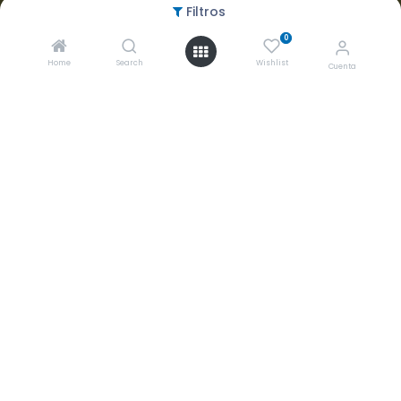
Aceptamos
Filtros
0
Home
Search
Wishlist
Cuenta
Copyright ©
2026 Grupo Biomédico Empresarial S.A. de C.V.