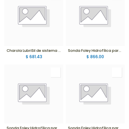
Charola LubriSil de sistema cerrado con sonda para drenaje urinario de silicón 14Fr, globo 5cc
Sonda Foley Hidrofílica para HEMATURIA 3 Vías con Globo 30ml, 24Fr
$
681.43
$
866.00
Sonda Foley Hidrofílica para HEMATURIA 3 Vías con Globo 30ml, 22Fr
Sonda Foley Hidrofílica para HEMATURIA 3 Vías con Globo 30ml, 20Fr