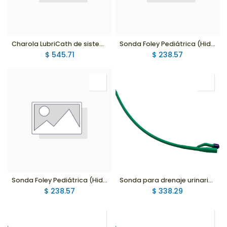
Charola LubriCath de sistema cerrado con sonda de latex con hidrogel para drenaje urinario 14Fr, 2 vías globo 5cc
Sonda Foley Pediátrica (Hidrofílica) 2 Vías Globo 5ml, 10Fr
$
545.71
$
238.57
Sonda Foley Pediátrica (Hidrofílica) 2 Vías Globo 3ml, 8Fr
Sonda para drenaje urinario Silastic Hidrofílica 2 Vías Globo 30ml, 26Fr
$
238.57
$
338.29