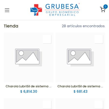
Ir al contenido
0
Tienda
28 artículos encontrados.
Charola LubriSil de sistema cerrado con sonda para drenaje urinario de silicón 18Fr, globo 5cc.
Charola LubriSil de sistema cerrado con sonda para drenaje urinario de silicón 16Fr, globo 5cc.
$
6,814.30
$
681.43