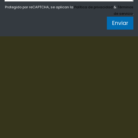
Protegido por reCAPTCHA, se aplican la
Política de privacidad
&
Términos
de servicio
.
Enviar