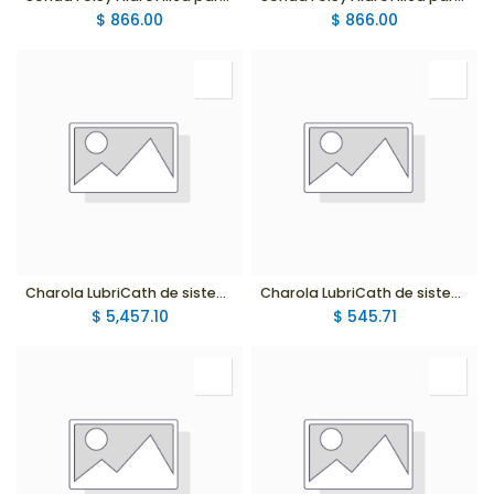
$
866.00
$
866.00
Charola LubriCath de sistema cerrado con sonda para drenaje urinario 18Fr, 2 vías globo 5cc
Charola LubriCath de sistema cerrado con sonda para drenaje urinario 16Fr, 2 vías globo 5cc
$
5,457.10
$
545.71