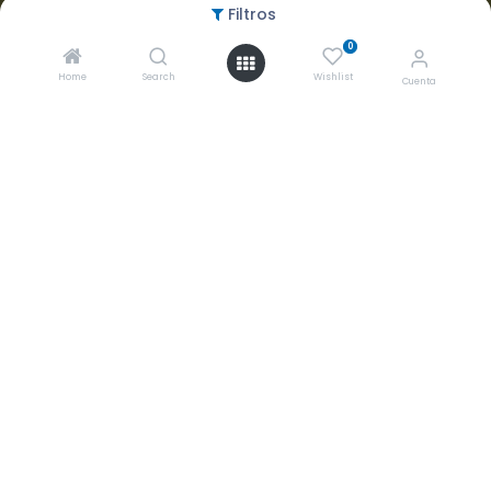
Aceptamos
Filtros
0
Home
Search
Wishlist
Cuenta
Copyright ©
2026 Grupo Biomédico Empresarial S.A. de C.V.