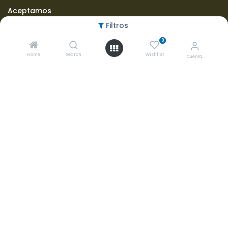
Aceptamos
Filtros
0
Home
Search
Wishlist
Cuenta
Copyright ©
2026 Grupo Biomédico Empresarial S.A. de C.V.