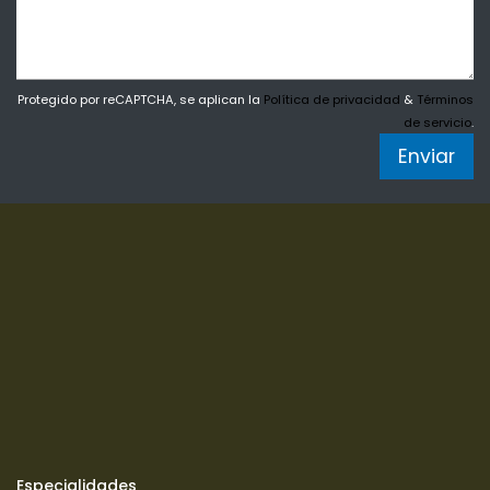
Protegido por reCAPTCHA, se aplican la
Política de privacidad
&
Términos
de servicio
.
Enviar
Especialidades