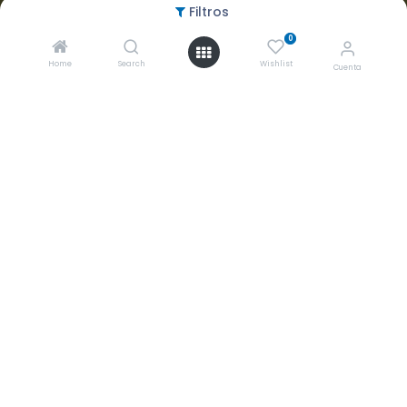
Aceptamos
Filtros
0
Home
Search
Wishlist
Cuenta
Copyright ©
2026 Grupo Biomédico Empresarial S.A. de C.V.