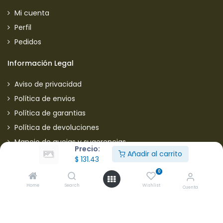
Mi cuenta
Perfil
Pedidos
Información Legal
Aviso de privacidad
Política de envios
Política de garantias
Política de devoluciones
Manejo de quejas y sugerencias
Precio:
Añadir al carrito
Aviso de privacidad usuarios
$
131.43
0
Mantente informado de nuestras ofertas
Home
Search
Wishlist
Cuenta
* Subscríbete a nuestra página para recibir en todo