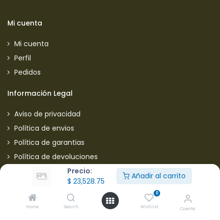
Mi cuenta
Mi cuenta
Perfil
Pedidos
Información Legal
Aviso de privacidad
Política de envios
Política de garantias
Política de devoluciones
Precio:
Manejo de quejas y sugerencias
Añadir al carrito
$
23,528.75
Aviso de privacidad usuarios
0
Mantente informado de nuestras ofertas
Home
Search
Wishlist
Cuenta