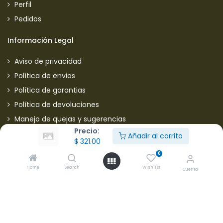
Perfil
Pedidos
Información Legal
Aviso de privacidad
Política de envios
Política de garantias
Política de devoluciones
Manejo de quejas y sugerencias
Precio:
Aviso de privacidad usuarios
Añadir al carrito
$
321.00
0
Mantente informado de nuestras ofertas
Home
Search
Wishlist
Cuenta
* Subscríbete a nuestra página para recibir en todo
momento nuevas ofertas y descuentos en productos.