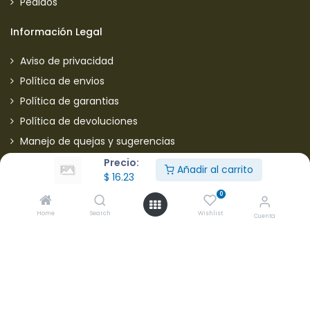
Pedidos
Información Legal
Aviso de privacidad
Política de envios
Política de garantias
Política de devoluciones
Manejo de quejas y sugerencias
Aviso de privacidad usuarios
Precio:
Añadir al carrito
$
16.23
Mantente informado de nuestras ofertas
0
Home
Search
Wishlist
Cuenta
* Subscríbete a nuestra página para recibir en todo
momento nuevas ofertas y descuentos en productos.
Aceptamos