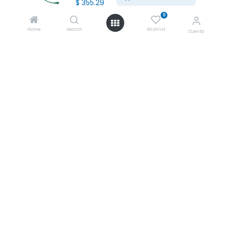
$
355.29
Política de envios
0
Política de garantias
Home
Search
Wishlist
Cuenta
Política de devoluciones
Manejo de quejas y sugerencias
Aviso de privacidad usuarios
Mantente informado de nuestras ofertas
* Subscríbete a nuestra página para recibir en todo
momento nuevas ofertas y descuentos en productos.
Aceptamos