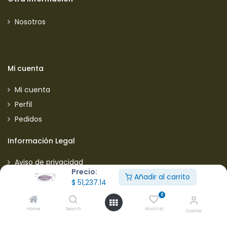
Nosotros
Mi cuenta
Mi cuenta
Perfil
Pedidos
Información Legal
Aviso de privacidad
Precio:
Política de envios
Añadir al carrito
$
51,237.14
Política de garantias
0
Política de devoluciones
Home
Search
Wishlist
Cuenta
Manejo de quejas y sugerencias