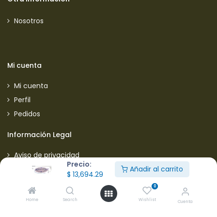
Nosotros
Mi cuenta
Mi cuenta
Perfil
Pedidos
Información Legal
Aviso de privacidad
Precio:
Política de envios
Añadir al carrito
$
13,694.29
Política de garantias
0
Política de devoluciones
Home
Search
Wishlist
Cuenta
Manejo de quejas y sugerencias