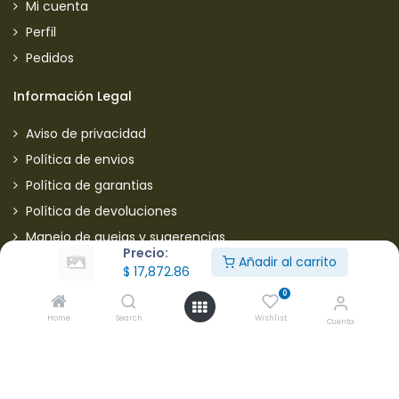
Mi cuenta
Perfil
Pedidos
Información Legal
Aviso de privacidad
Política de envios
Política de garantias
Política de devoluciones
Manejo de quejas y sugerencias
Precio:
Añadir al carrito
Aviso de privacidad usuarios
$
17,872.86
0
Mantente informado de nuestras ofertas
Home
Search
Wishlist
Cuenta
* Subscríbete a nuestra página para recibir en todo
momento nuevas ofertas y descuentos en productos.