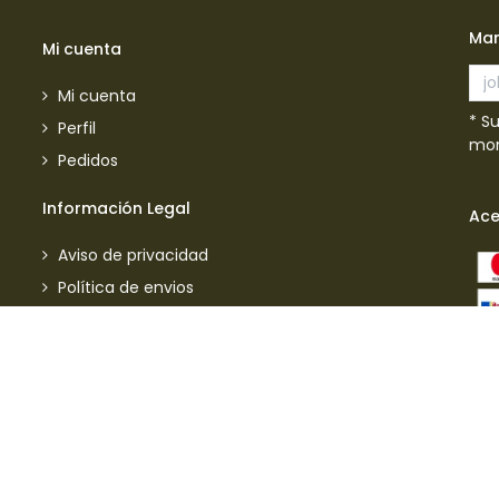
Man
Mi cuenta
Mi cuenta
* S
Perfil
mom
Pedidos
Información Legal
Ac
Aviso de privacidad
Política de envios
Política de garantias
Política de devoluciones
Manejo de quejas y sugerencias
Aviso de privacidad usuarios