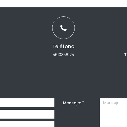
Teléfono
5610358125
T
Mensaje:
*