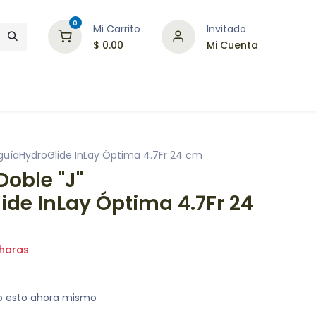
0
Mi Carrito
Invitado
$
0.00
Mi Cuenta
c/guíaHydroGlide InLay Óptima 4.7Fr 24 cm
Doble "J"
ide InLay Óptima 4.7Fr 24
 horas
do esto ahora mismo