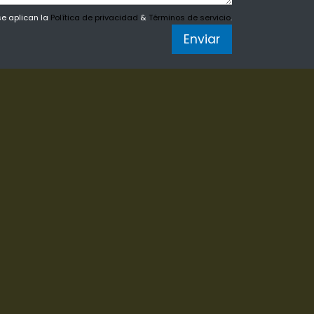
se aplican la
Política de privacidad
&
Términos de servicio
.
Enviar