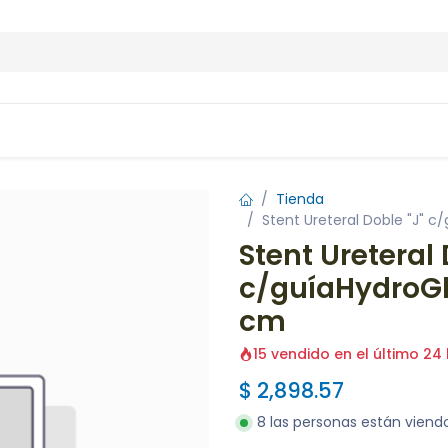
Contáctenos
Tienda
Stent Ureteral Doble "J" 
Stent Ureteral 
c/guíaHydroGl
cm
15 vendido en el último 24
$
2,898.57
8 las personas están vien