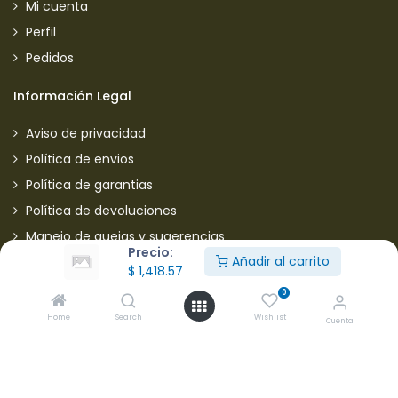
Mi cuenta
Perfil
Pedidos
Información Legal
Aviso de privacidad
Política de envios
Política de garantias
Política de devoluciones
Manejo de quejas y sugerencias
Precio:
Añadir al carrito
Aviso de privacidad usuarios
$
1,418.57
0
Mantente informado de nuestras ofertas
Home
Search
Wishlist
Cuenta
* Subscríbete a nuestra página para recibir en todo
momento nuevas ofertas y descuentos en productos.