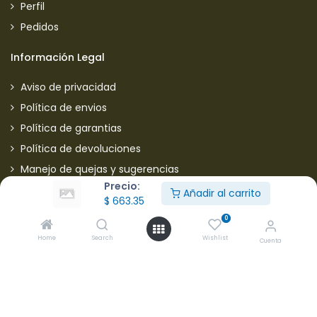
Perfil
Pedidos
Información Legal
Aviso de privacidad
Política de envios
Política de garantias
Política de devoluciones
Manejo de quejas y sugerencias
Precio:
Aviso de privacidad usuarios
Añadir al carrito
$
663.35
0
Mantente informado de nuestras ofertas
Home
Search
Wishlist
Cuenta
* Subscríbete a nuestra página para recibir en todo
momento nuevas ofertas y descuentos en productos.