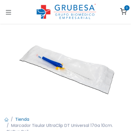
Ir al contenido
0
Tienda
Marcador Tisular UltraClip DT Universal 17Ga 10cm.