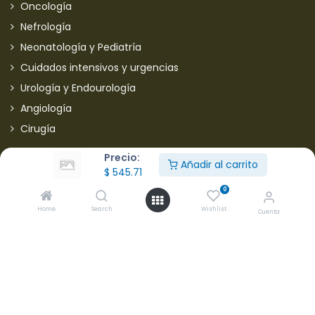
Oncología
Nefrología
Neonatología y Pediatría
Cuidados intensivos y urgencias
Urología y Endourología
Angiología
Cirugía
Otra Información
Precio:
Añadir al carrito
$
545.71
Nosotros
0
Home
Search
Wishlist
Cuenta
Mi cuenta
Mi cuenta
Perfil