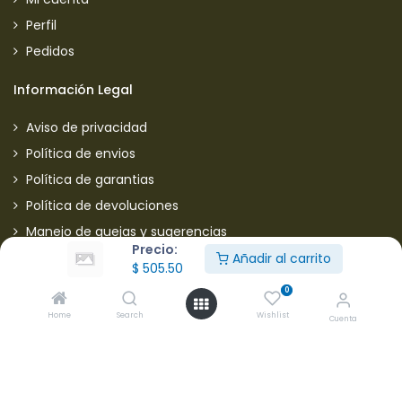
Perfil
Pedidos
Información Legal
Aviso de privacidad
Política de envios
Política de garantias
Política de devoluciones
Manejo de quejas y sugerencias
Precio:
Aviso de privacidad usuarios
Añadir al carrito
$
505.50
0
Mantente informado de nuestras ofertas
Home
Search
Wishlist
Cuenta
* Subscríbete a nuestra página para recibir en todo
momento nuevas ofertas y descuentos en productos.