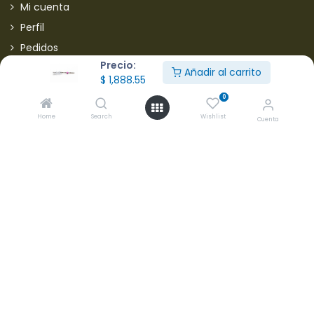
Mi cuenta
Perfil
Pedidos
Precio:
Añadir al carrito
Información Legal
$
1,888.55
0
Aviso de privacidad
Home
Search
Wishlist
Cuenta
Política de envios
Política de garantias
Política de devoluciones
Manejo de quejas y sugerencias
Aviso de privacidad usuarios
Mantente informado de nuestras ofertas
* Subscríbete a nuestra página para recibir en todo
momento nuevas ofertas y descuentos en productos.