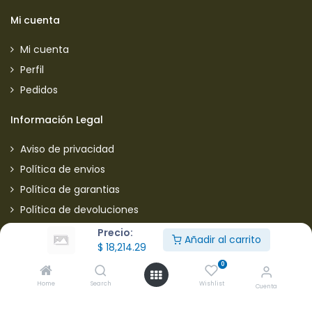
Mi cuenta
Mi cuenta
Perfil
Pedidos
Información Legal
Aviso de privacidad
Política de envios
Política de garantias
Política de devoluciones
Manejo de quejas y sugerencias
Precio:
Añadir al carrito
$
18,214.29
Aviso de privacidad usuarios
0
Mantente informado de nuestras ofertas
Home
Search
Wishlist
Cuenta