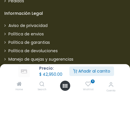
Pedidos
Información Legal
Aviso de privacidad
Política de envios
Política de garantias
Política de devoluciones
Manejo de quejas y sugerencias
Aviso de privacidad usuarios
Precio:
Añadir al carrito
$
42,950.00
Mantente informado de nuestras ofertas
0
Home
Search
Wishlist
Cuenta
* Subscríbete a nuestra página para recibir en todo
momento nuevas ofertas y descuentos en productos.
Aceptamos