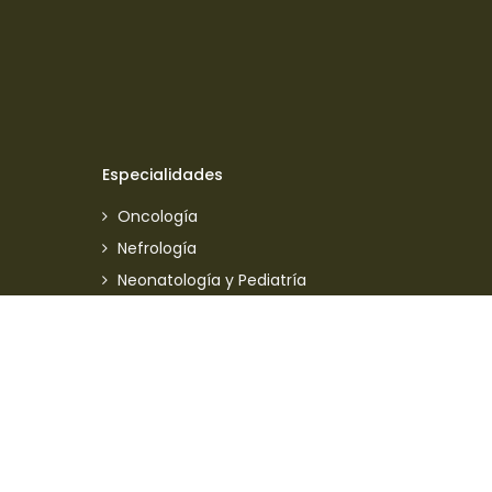
Especialidades
Oncología
Nefrología
Neonatología y Pediatría
Cuidados intensivos y urgencias
Urología y Endourología
Angiología
Cirugía
Otra Información