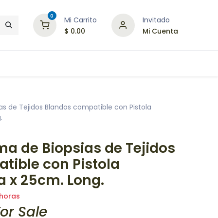
0
Mi Carrito
Invitado
$
0.00
Mi Cuenta
as de Tejidos Blandos compatible con Pistola
.
ma de Biopsias de Tejidos
tible con Pistola
 x 25cm. Long.
 horas
or Sale