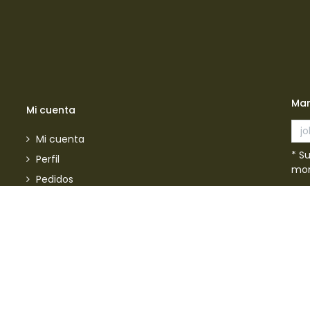
Man
Mi cuenta
Mi cuenta
* S
Perfil
mom
Pedidos
Información Legal
Ac
Aviso de privacidad
Política de envios
Política de garantias
Política de devoluciones