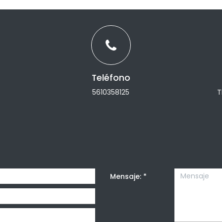
Teléfono
5610358125
T
Mensaje:
*