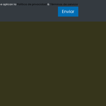
se aplican la
Política de privacidad
&
Términos de servicio
.
Enviar