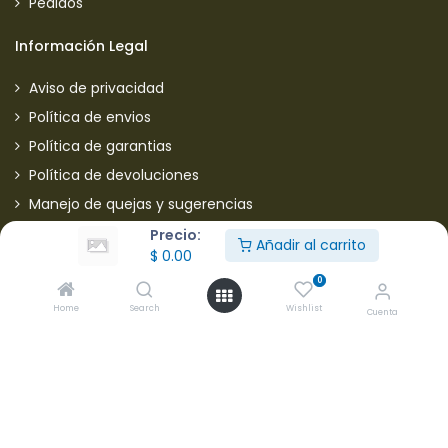
Pedidos
Información Legal
Aviso de privacidad
Política de envios
Política de garantias
Política de devoluciones
Manejo de quejas y sugerencias
Aviso de privacidad usuarios
Precio:
Añadir al carrito
$
0.00
Mantente informado de nuestras ofertas
0
Home
Search
Wishlist
Cuenta
* Subscríbete a nuestra página para recibir en todo
momento nuevas ofertas y descuentos en productos.
Aceptamos